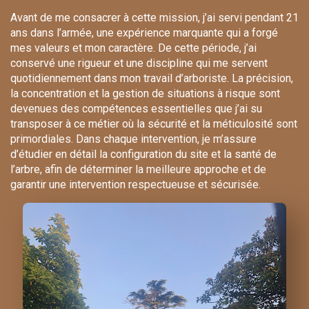
Avant de me consacrer à cette mission, j’ai servi pendant 21
ans dans l’armée, une expérience marquante qui a forgé
mes valeurs et mon caractère. De cette période, j’ai
conservé une rigueur et une discipline qui me servent
quotidiennement dans mon travail d’arboriste. La précision,
la concentration et la gestion de situations à risque sont
devenues des compétences essentielles que j’ai su
transposer à ce métier où la sécurité et la méticulosité sont
primordiales. Dans chaque intervention, je m’assure
d’étudier en détail la configuration du site et la santé de
l’arbre, afin de déterminer la meilleure approche et de
garantir une intervention respectueuse et sécurisée.