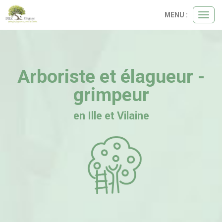
Panneau de gestion des cookies
MENU :
Ouvri
le
menu
Arboriste et élagueur -
grimpeur
en Ille et Vilaine